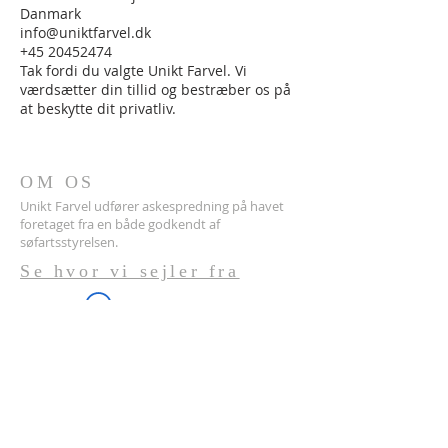
Danmark
info@uniktfarvel.dk
+45 20452474
Tak fordi du valgte Unikt Farvel. Vi
værdsætter din tillid og bestræber os på
at beskytte dit privatliv.
OM OS
Unikt Farvel udfører askespredning på havet
foretaget fra en både godkendt af
søfartsstyrelsen.
Se hvor vi sejler fra
Aske spredning til havs, havbegravelse,
begravelse til søs eller søbegravelse
afføder ofte spørgsmål som, hvor sprede
aske, spredning af aske lov, miljøvenlig
askespredning, biologisk nedbrydelig
urne, mindeurne til hav med mere.