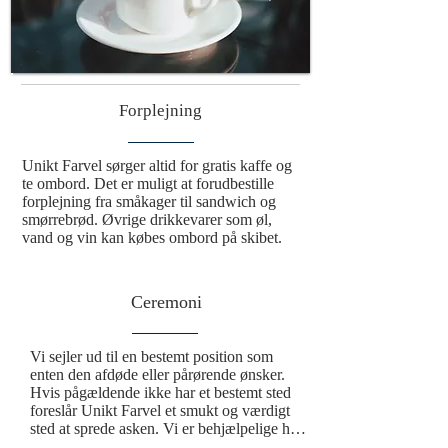
Forplejning
Unikt Farvel sørger altid for gratis kaffe og 
te ombord. Det er muligt at forudbestille 
forplejning fra småkager til sandwich og 
smørrebrød. Øvrige drikkevarer som øl, 
vand og vin kan købes ombord på skibet.
Ceremoni
Vi sejler ud til en bestemt position som 
enten den afdøde eller pårørende ønsker.  
Hvis pågældende ikke har et bestemt sted 
foreslår Unikt Farvel et smukt og værdigt 
sted at sprede asken. Vi er behjælpelige hele 
vejen fra afhentning af urnen til spredning 