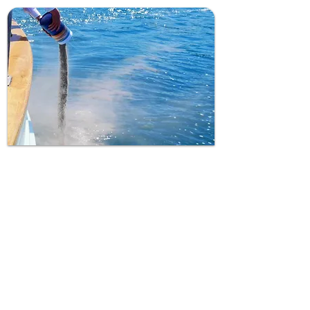
af asken. Vi markerer positionen på søkortet 
og der udstedes et efterfølgende certifikat så 
man igen kan finde stedet hvor den afdøds 
aske  er spredt. Under askespredningen 
ringes 3*3 beslag og vi sejler rundt om 
asken imens der kastes blomster i vandet. 
En smuk og mindeværdig afsked.