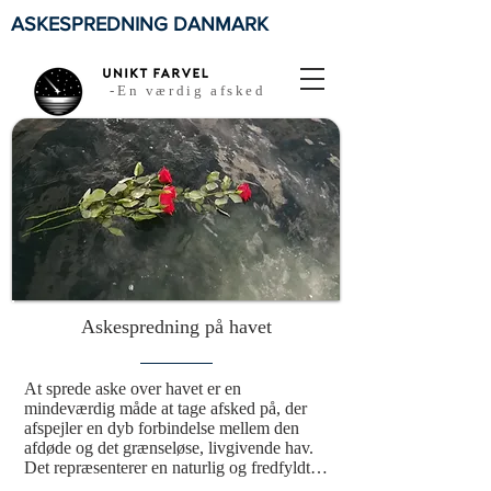
ASKESPREDNING DANMARK
-En værdig afsked
Askespredning på havet
At sprede aske over havet er en 
mindeværdig måde at tage afsked på, der 
afspejler en dyb forbindelse mellem den 
afdøde og det grænseløse, livgivende hav. 
Det repræsenterer en naturlig og fredfyldt 
tilbagevenden til naturen, hvor elementerne 