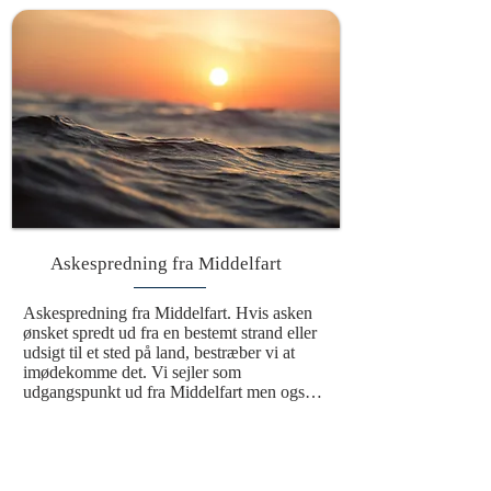
bringer den afdøde videre i en evig cyklus. 
Denne smukke og værdige ceremoni giver 
mulighed for at ære den afdøde på det sted, 
hvor asken bliver spredt. Med vinden som 
bærer og bølgerne som vugge bliver mindet 
om den afdøde en del af havets evige 
rytme, hvilket skaber en varig forbindelse til 
naturen og universet. Det er en handling, 
der ikke blot symboliserer afslutningen på 
et liv, men også en fortsættelse i en større 
sammenhæng, hvor havet omslutter 
minderne og holder dem levende.
Askespredning fra Middelfart
Askespredning fra Middelfart. Hvis asken 
ønsket spredt ud fra en bestemt strand eller 
udsigt til et sted på land, bestræber vi at 
imødekomme det. Vi sejler som 
udgangspunkt ud fra Middelfart men også 
fra Fredericia. Turen vil være i dette smukke 
Lillebælt.