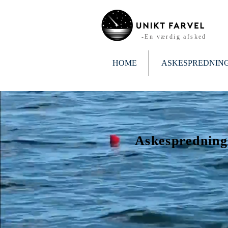
-En værdig afsked
HOME
ASKESPREDNIN
Askespredning