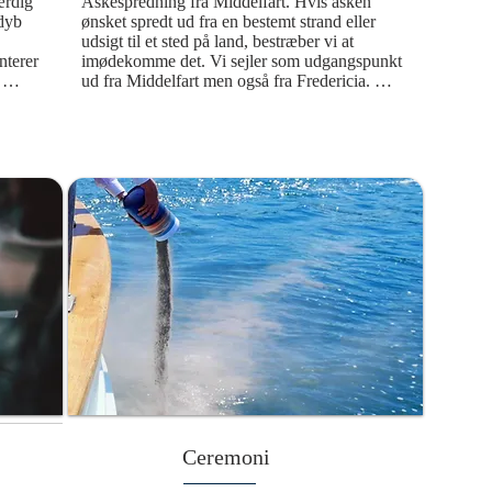
rdig 
Askespredning fra Middelfart. Hvis asken 
dyb 
ønsket spredt ud fra en bestemt strand eller 
udsigt til et sted på land, bestræber vi at 
terer 
imødekomme det. Vi sejler som udgangspunkt 
ud fra Middelfart men også fra Fredericia. 
fdøde 
Turen vil være i dette smukke Lillebælt.
g 
ære 
 
ne 
en del 
arig 
r en 
telse i 
tter 
Ceremoni