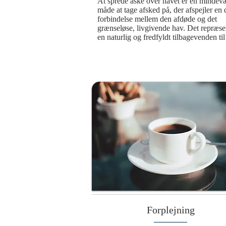
At sprede aske over havet er en mindevæ
måde at tage afsked på, der afspejler en 
forbindelse mellem den afdøde og det 
grænseløse, livgivende hav. Det repræsen
en naturlig og fredfyldt tilbagevenden til 
naturen, hvor elementerne bringer den a
videre i en evig cyklus. Denne smukke o
værdige ceremoni giver mulighed for at 
den afdøde på det sted, hvor asken bliver
spredt. Med vinden som bærer og bølger
som vugge bliver mindet om den afdøde 
af havets evige rytme, hvilket skaber en v
forbindelse til naturen og universet. Det e
handling, der ikke blot symboliserer 
afslutningen på et liv, men også en fortsæt
en større sammenhæng, hvor havet omslu
minderne og holder dem levende.
Forplejning