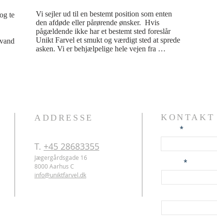
Vi sejler ud til en bestemt position som enten 
og te 
den afdøde eller pårørende ønsker.  Hvis 
pågældende ikke har et bestemt sted foreslår 
Unikt Farvel et smukt og værdigt sted at sprede 
vand 
asken. Vi er behjælpelige hele vejen fra 
afhentning af urnen til spredning af asken. Vi 
markerer positionen på søkortet og der udstedes 
et efterfølgende certifikat så man igen kan finde 
stedet hvor den afdøds aske  er spredt. Under 
askespredningen ringes 3*3 beslag og vi sejler 
rundt om asken imens der kastes blomster i 
vandet. En smuk og mindeværdig afsked.
KONTAKT
ADDRESSE
Navn
T.
+45 28683355
Jægergårdsgade 16
E-mail
8000 Aarhus C
info@uniktfarvel.dk
Telefon