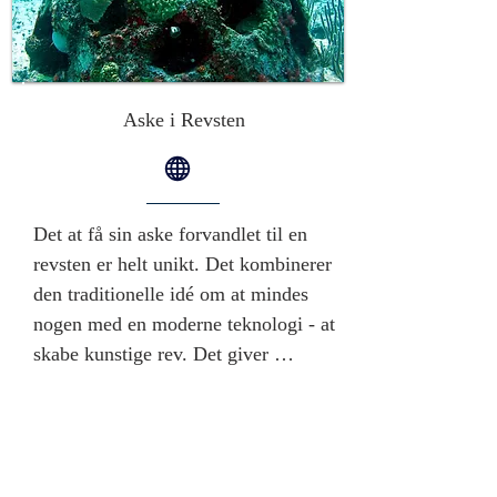
Aske i Revsten
Det at få sin aske forvandlet til en 
revsten er helt unikt. Det kombinerer 
den traditionelle idé om at mindes 
nogen med en moderne teknologi - at 
skabe kunstige rev. Det giver 
mulighed for en personlig og 
meningsfuld måde at huske en elsket 
på, hvilket skaber en varig og 
håndgribelig hyldest, der også gavner 