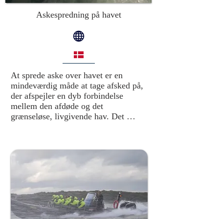
Askespredning på havet
At sprede aske over havet er en 
mindeværdig måde at tage afsked på, 
der afspejler en dyb forbindelse 
mellem den afdøde og det 
grænseløse, livgivende hav. Det 
repræsenterer en naturlig og fredfyldt 
tilbagevenden til naturen, hvor 
elementerne bringer den afdøde 
videre i en evig cyklus. Denne 
smukke og værdige ceremoni giver 
mulighed for at ære den afdøde på det 
sted, hvor asken bliver spredt.