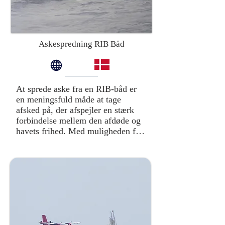
Askespredning RIB Båd
At sprede aske fra en RIB-båd er 
en meningsfuld måde at tage 
afsked på, der afspejler en stærk 
forbindelse mellem den afdøde og 
havets frihed. Med muligheden for 
at sejle langt væk på kort tid, kan 
man vælge det perfekte sted til 
ceremonien, uanset om det er i 
rolig stilhed eller med fuld fart 
gennem bølgerne, alt efter den 
afdødes og pårørendes ønske.