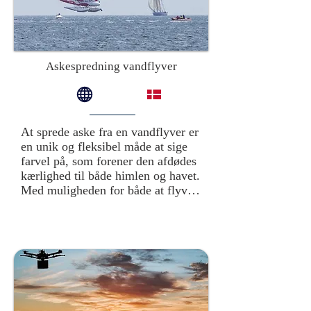
Askespredning vandflyver
At sprede aske fra en vandflyver er 
en unik og fleksibel måde at sige 
farvel på, som forener den afdødes 
kærlighed til både himlen og havet. 
Med muligheden for både at flyve 
over det åbne hav og lande på 
vandet kan man vælge den mest 
meningsfulde måde at gennemføre 
ceremonien på.

Fra luften kan asken spredes og 
blive båret af vinden ned mod 
bølgerne i en smuk og symbolsk 