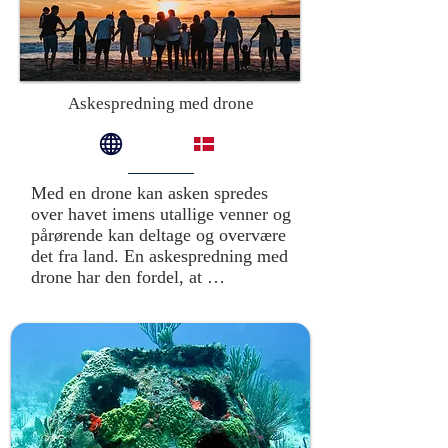
gestus, der forbinder himmel og 
hav. Alternativt kan flyet lande på 
vandet, og asken kan spredes 
direkte fra flyets vinger eller fra 
dækket. Denne fleksibilitet gør det 
Askespredning med drone
muligt at ære den afdøde på en 
måde, der passer til deres liv og 
ønsker.
Med en drone kan asken spredes 
over havet imens utallige venner og 
pårørende kan deltage og overvære 
det fra land. En askespredning med 
drone har den fordel, at 
askespredningen kan foregå overalt 
i landet, sålænge det overholder 
den nationale lovgivning med 200 
meter fra kysten og over åben hav 
eller fjord.