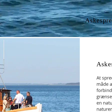
Askespre
Aske
At spre
måde at
forbin
grænsel
en natu
nature