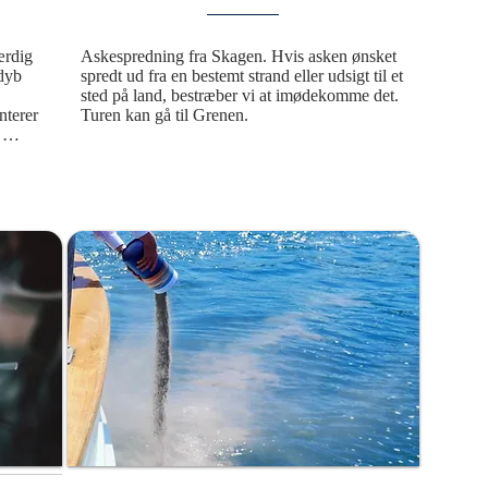
rdig 
Askespredning fra Skagen. Hvis asken ønsket 
dyb 
spredt ud fra en bestemt strand eller udsigt til et 
sted på land, bestræber vi at imødekomme det. 
terer 
Turen kan gå til Grenen.
fdøde 
g 
ære 
 
ne 
en del 
arig 
r en 
telse i 
tter 