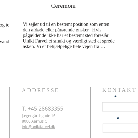
Ceremoni
Vi sejler ud til en bestemt position som enten 
og te 
den afdøde eller pårørende ønsker.  Hvis 
pågældende ikke har et bestemt sted foreslår 
Unikt Farvel et smukt og værdigt sted at sprede 
vand 
asken. Vi er behjælpelige hele vejen fra 
afhentning af urnen til spredning af asken. Vi 
markerer positionen på søkortet og der udstedes 
et efterfølgende certifikat så man igen kan finde 
stedet hvor den afdøds aske  er spredt. Under 
askespredningen ringes 3*3 beslag og vi sejler 
rundt om asken imens der kastes blomster i 
vandet. En smuk og mindeværdig afsked.
KONTAKT
ADDRESSE
Navn
T.
+45 28683355
Jægergårdsgade 16
E-mail
8000 Aarhus C
info@uniktfarvel.dk
Telefon