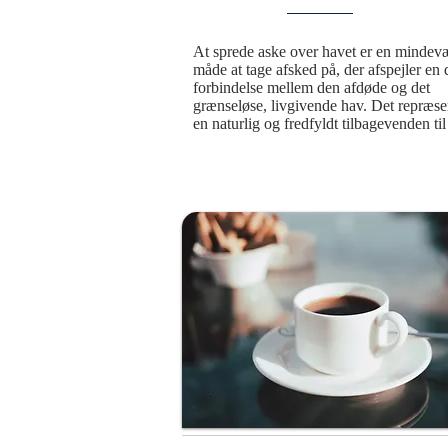
At sprede aske over havet er en mindevæ
måde at tage afsked på, der afspejler en 
forbindelse mellem den afdøde og det 
grænseløse, livgivende hav. Det repræsen
en naturlig og fredfyldt tilbagevenden til 
naturen, hvor elementerne bringer den a
videre i en evig cyklus. Denne smukke o
værdige ceremoni giver mulighed for at 
den afdøde på det sted, hvor asken bliver
spredt. Med vinden som bærer og bølger
som vugge bliver mindet om den afdøde 
af havets evige rytme, hvilket skaber en v
forbindelse til naturen og universet. Det e
handling, der ikke blot symboliserer 
afslutningen på et liv, men også en fortsæt
en større sammenhæng, hvor havet omslu
minderne og holder dem levende.