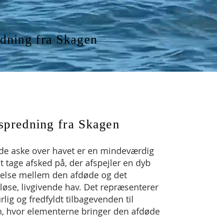
dning fra Skagen
spredning fra Skagen
de aske over havet er en mindeværdig
 tage afsked på, der afspejler en dyb
delse mellem den afdøde og det
øse, livgivende hav. Det repræsenterer
rlig og fredfyldt tilbagevenden til
n, hvor elementerne bringer den afdøde