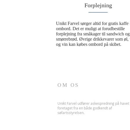
Forplejning
Unikt Farvel sørger altid for gratis kaffe 
ombord. Det er muligt at forudbestille 
forplejning fra småkager til sandwich og 
smørrebrød. Øvrige drikkevarer som øl, 
og vin kan købes ombord på skibet.
OM OS
Unikt Farvel udfører askespredning på havet
foretaget fra en både godkendt af
søfartsstyrelsen.