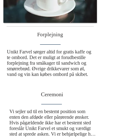
Forplejning
Unikt Farvel sørger altid for gratis kaffe og 
te ombord. Det er muligt at forudbestille 
forplejning fra småkager til sandwich og 
smørrebrød. Øvrige drikkevarer som øl, 
vand og vin kan købes ombord på skibet.
Ceremoni
Vi sejler ud til en bestemt position som 
enten den afdøde eller pårørende ønsker.  
Hvis pågældende ikke har et bestemt sted 
foreslår Unikt Farvel et smukt og værdigt 
sted at sprede asken. Vi er behjælpelige hele 
vejen fra afhentning af urnen til spredning 