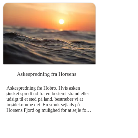
bringer den afdøde videre i en evig cyklus. 
Denne smukke og værdige ceremoni giver 
mulighed for at ære den afdøde på det sted, 
hvor asken bliver spredt. Med vinden som 
bærer og bølgerne som vugge bliver mindet 
om den afdøde en del af havets evige 
rytme, hvilket skaber en varig forbindelse til 
naturen og universet. Det er en handling, 
der ikke blot symboliserer afslutningen på 
et liv, men også en fortsættelse i en større 
sammenhæng, hvor havet omslutter 
minderne og holder dem levende.
Askespredning fra Horsens
Askespredning fra Hobro. Hvis asken 
ønsket spredt ud fra en bestemt strand eller 
udsigt til et sted på land, bestræber vi at 
imødekomme det. En smuk sejlads på 
Horsens Fjord og mulighed for at sejle forbi 
Alrø.