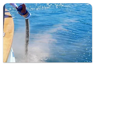
af asken. Vi markerer positionen på søkortet 
og der udstedes et efterfølgende certifikat så 
man igen kan finde stedet hvor den afdøds 
aske  er spredt. Under askespredningen 
ringes 3*3 beslag og vi sejler rundt om 
asken imens der kastes blomster i vandet. 
En smuk og mindeværdig afsked.