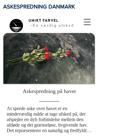
ASKESPREDNING DANMARK
-En værdig afsked
Askespredning på havet
At sprede aske over havet er en 
mindeværdig måde at tage afsked på, der 
afspejler en dyb forbindelse mellem den 
afdøde og det grænseløse, livgivende hav. 
Det repræsenterer en naturlig og fredfyldt 
tilbagevenden til naturen, hvor elementerne 