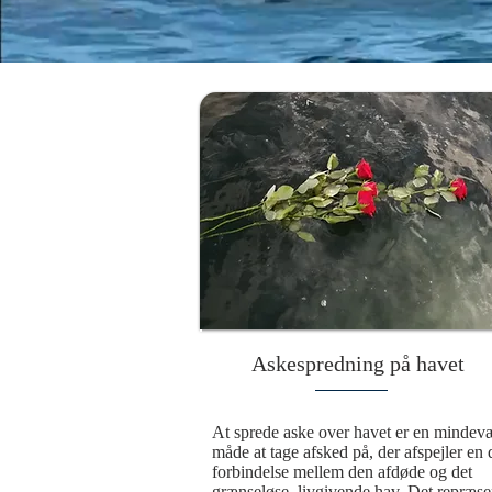
Askespredning på havet
At sprede aske over havet er en mindevæ
måde at tage afsked på, der afspejler en 
forbindelse mellem den afdøde og det 
grænseløse, livgivende hav. Det repræsen