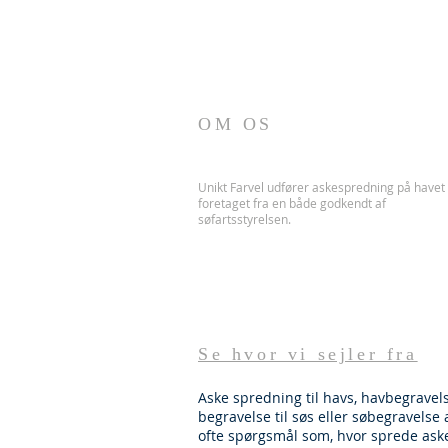
OM OS
Unikt Farvel udfører askespredning på havet
foretaget fra en både godkendt af
søfartsstyrelsen.
Se hvor vi sejler fra
Aske spredning til havs, havbegravels
begravelse til søs eller søbegravelse 
ofte spørgsmål som, hvor sprede ask