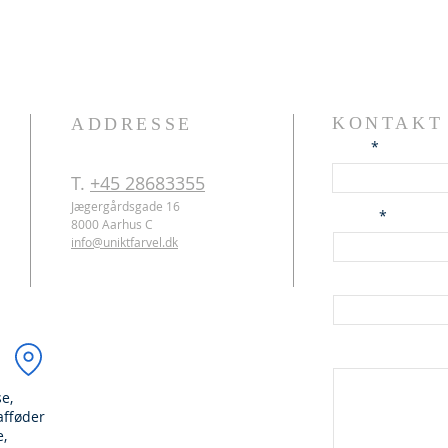
KONTAKT
ADDRESSE
Navn
T.
+45 28683355
Jægergårdsgade 16
E-mail
8000 Aarhus C
info@uniktfarvel.dk
Telefon
BESKED
e,
afføder
e,