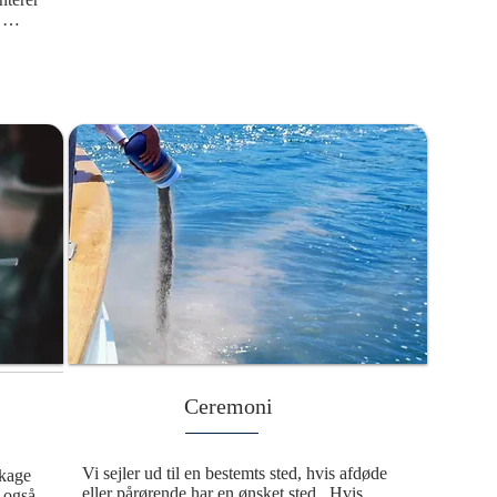
fdøde 
g 
ære 
 
ne 
en del 
arig 
r en 
telse i 
tter 
Ceremoni
Vi sejler ud til en bestemts sted, hvis afdøde 
kage 
eller pårørende har en ønsket sted.  Hvis 
 også 