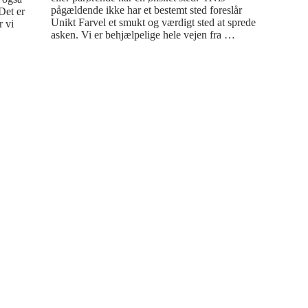
pågældende ikke har et bestemt sted foreslår 
et er 
Unikt Farvel et smukt og værdigt sted at sprede 
 vi 
asken. Vi er behjælpelige hele vejen fra 
afhentning af urnen til spredning af asken. Vi 
markerer positionen på søkortet og der udstedes 
et efterfølgende certifikat så man igen kan finde 
stedet hvor den afdøds aske  er spredt. Under 
askespredningen ringes 3*3 beslag og vi sejler 
rundt om asken imens der kastes blomster i 
vandet.