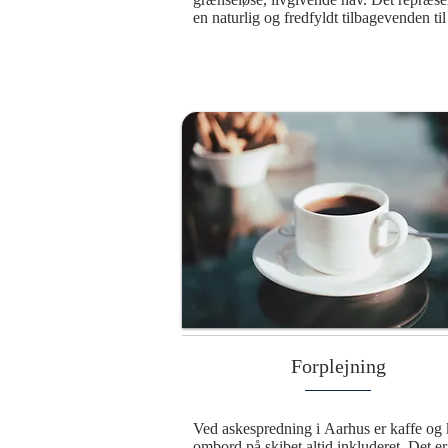
en naturlig og fredfyldt tilbagevenden til 
naturen, hvor elementerne bringer den a
videre i en evig cyklus. Denne smukke o
værdige ceremoni giver mulighed for at 
den afdøde på det sted, hvor asken bliver
spredt. Med vinden som bærer og bølger
som vugge bliver mindet om den afdøde 
af havets evige rytme, hvilket skaber en v
forbindelse til naturen og universet. Det e
handling, der ikke blot symboliserer 
afslutningen på et liv, men også en fortsæt
en større sammenhæng, hvor havet omslu
minderne og holder dem levende.
Forplejning
Ved askespredning i Aarhus er kaffe og 
ombord på skibet altid inkluderet. Det er