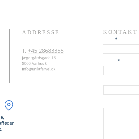
KONTAKT
ADDRESSE
Navn
T.
+45 28683355
Jægergårdsgade 16
E-mail
8000 Aarhus C
info@uniktfarvel.dk
Telefon
BESKED
e,
afføder
e,