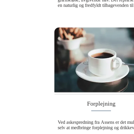
en naturlig og fredfyldt tilbagevenden til 
naturen, hvor elementerne bringer den a
videre i en evig cyklus. Denne smukke o
værdige ceremoni giver mulighed for at 
den afdøde på det sted, hvor asken bliver
spredt. Med vinden som bærer og bølger
som vugge bliver mindet om den afdøde 
af havets evige rytme, hvilket skaber en v
forbindelse til naturen og universet. Det e
handling, der ikke blot symboliserer 
afslutningen på et liv, men også en fortsæt
en større sammenhæng, hvor havet omslu
minderne og holder dem levende.
Forplejning
Ved askespredning fra Assens er det muli
selv at medbringe forplejning og drikkev