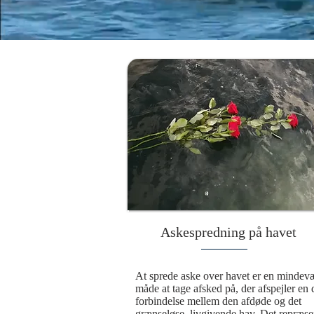
Askespredning på havet
At sprede aske over havet er en mindevæ
måde at tage afsked på, der afspejler en 
forbindelse mellem den afdøde og det 
grænseløse, livgivende hav. Det repræsen