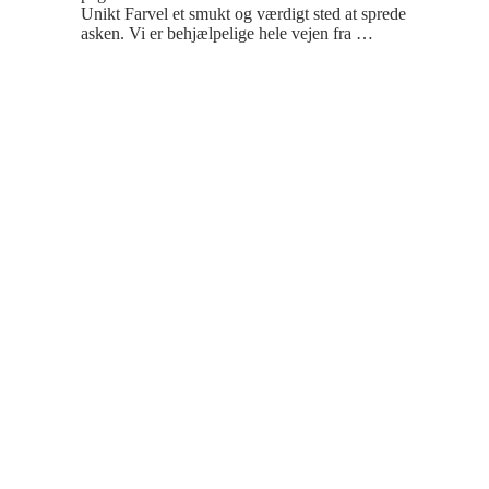
Unikt Farvel et smukt og værdigt sted at sprede 
asken. Vi er behjælpelige hele vejen fra 
afhentning af urnen til spredning af asken. Vi 
markerer positionen på søkortet og der udstedes 
et efterfølgende certifikat så man igen kan finde 
stedet hvor den afdøds aske  er spredt. Under 
askespredningen ringes 3*3 beslag og vi sejler 
rundt om asken imens der kastes blomster i 
vandet.