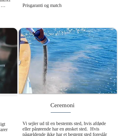
Prisgaranti og match
fdøde 
g 
ære 
 
ne 
en del 
arig 
r en 
telse i 
tter 
Ceremoni
Vi sejler ud til en bestemts sted, hvis afdøde 
gt 
eller pårørende har en ønsket sted.  Hvis 
arer
pågældende ikke har et bestemt sted foreslår 