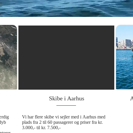
Skibe i Aarhus
A
rdig 
Vi har flere skibe vi sejler med i Aarhus med 
dyb 
plads fra 2 til 60 passagerer og priser fra kr. 
3.000,- til kr. 7.500,-

terer 