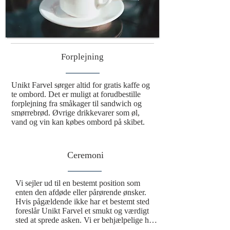
Forplejning
Unikt Farvel sørger altid for gratis kaffe og 
te ombord. Det er muligt at forudbestille 
forplejning fra småkager til sandwich og 
smørrebrød. Øvrige drikkevarer som øl, 
vand og vin kan købes ombord på skibet.
Ceremoni
Vi sejler ud til en bestemt position som 
enten den afdøde eller pårørende ønsker.  
Hvis pågældende ikke har et bestemt sted 
foreslår Unikt Farvel et smukt og værdigt 
sted at sprede asken. Vi er behjælpelige hele 
vejen fra afhentning af urnen til spredning 