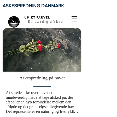
ASKESPREDNING DANMARK
-En værdig afsked
Askespredning på havet
At sprede aske over havet er en 
mindeværdig måde at tage afsked på, der 
afspejler en dyb forbindelse mellem den 
afdøde og det grænseløse, livgivende hav. 
Det repræsenterer en naturlig og fredfyldt 
tilbagevenden til naturen, hvor elementerne 