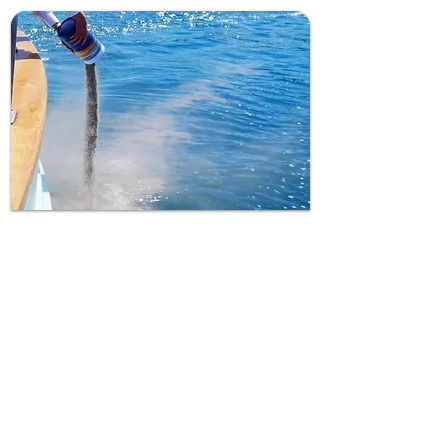
af asken. Vi markerer positionen på søkortet 
og der udstedes et efterfølgende certifikat så 
man igen kan finde stedet hvor den afdøds 
aske  er spredt. Under askespredningen 
ringes 3*3 beslag og vi sejler rundt om 
asken imens der kastes blomster i vandet. 
En smuk og mindeværdig afsked.