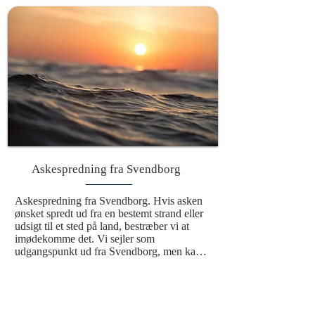
bringer den afdøde videre i en evig cyklus. 
Denne smukke og værdige ceremoni giver 
mulighed for at ære den afdøde på det sted, 
hvor asken bliver spredt. Med vinden som 
bærer og bølgerne som vugge bliver mindet 
om den afdøde en del af havets evige 
rytme, hvilket skaber en varig forbindelse til 
naturen og universet. Det er en handling, 
der ikke blot symboliserer afslutningen på 
et liv, men også en fortsættelse i en større 
sammenhæng, hvor havet omslutter 
minderne og holder dem levende.
Askespredning fra Svendborg
Askespredning fra Svendborg. Hvis asken 
ønsket spredt ud fra en bestemt strand eller 
udsigt til et sted på land, bestræber vi at 
imødekomme det. Vi sejler som 
udgangspunkt ud fra Svendborg, men kan 
sejle til de sydfynske øer.