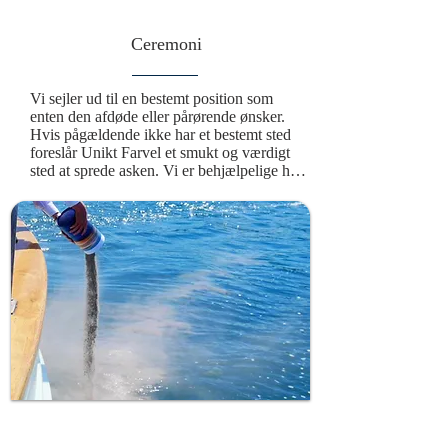
Ceremoni
Vi sejler ud til en bestemt position som 
enten den afdøde eller pårørende ønsker.  
Hvis pågældende ikke har et bestemt sted 
foreslår Unikt Farvel et smukt og værdigt 
sted at sprede asken. Vi er behjælpelige hele 
vejen fra afhentning af urnen til spredning 
af asken. Vi markerer positionen på søkortet 
og der udstedes et efterfølgende certifikat så 
man igen kan finde stedet hvor den afdøds 
aske  er spredt. Under askespredningen 
ringes 3*3 beslag og vi sejler rundt om 
asken imens der kastes blomster i vandet. 
En smuk og mindeværdig afsked.