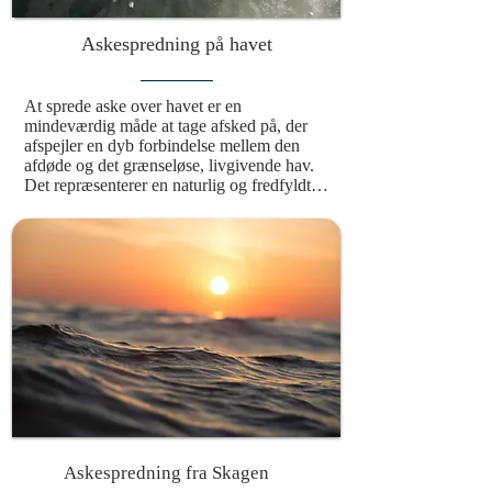
Askespredning på havet
At sprede aske over havet er en 
mindeværdig måde at tage afsked på, der 
afspejler en dyb forbindelse mellem den 
afdøde og det grænseløse, livgivende hav. 
Det repræsenterer en naturlig og fredfyldt 
tilbagevenden til naturen, hvor elementerne 
bringer den afdøde videre i en evig cyklus. 
Denne smukke og værdige ceremoni giver 
mulighed for at ære den afdøde på det sted, 
hvor asken bliver spredt. Med vinden som 
bærer og bølgerne som vugge bliver mindet 
om den afdøde en del af havets evige 
rytme, hvilket skaber en varig forbindelse til 
naturen og universet. Det er en handling, 
der ikke blot symboliserer afslutningen på 
et liv, men også en fortsættelse i en større 
sammenhæng, hvor havet omslutter 
minderne og holder dem levende.
Askespredning fra Skagen